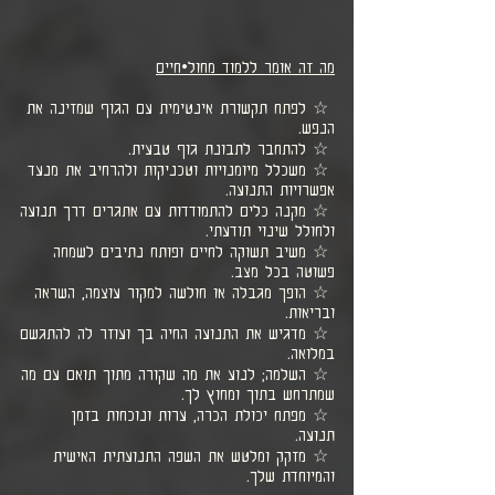
מה זה אומר ללמוד מחול•חיים
☆ לפתח תקשורת אינטימית עם הגוף שמזינה את
הנפש.
☆ להתחבר לתבונת גוף טבעית.
☆ משכלל מיומנויות וטכניקות ולהרחיב את מנעד
אפשרויות התנועה.
☆ מקנה כלים להתמודדות עם אתגרים דרך תנועה
ולחולל שינוי תודעתי.
☆ משיב תשוקה לחיים ופותח נתיבים לשמחה
פשוטה בכל מצב.
☆ הופך מגבלה או חולשה למקור עוצמה, השראה
ובריאות.
☆ מדגיש את התנועה החיה בך ועוזר לה להתגשם
במלואה.
☆ השלמה; לנוע את מה שקורה מתוך תואם עם מה
שמתרחש בתוך ומחוץ לך.
☆ מפתח יכולת הכרה, ערות ונוכחות בזמן
תנועה.
☆ מזקק ומלטש את השפה התנועתית האישית
והמיוחדת שלך.