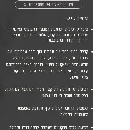
רוצה לקרוא עוד על מחול•חיים
הלימוד כולל:
שיכלול יכולות והרחבת המנעד התנועתי האישי דרך
מתודות מגוונות בריקוד, אלתור, משחקי תנועה
ודמיון, חקירה והתבוננות.
קבלת בסיס רחב של תבונת גוף דרך טכניקות של:
עבודת שלד, שרירי ליבה, יציבה, נשימה, תנועה
מדיטטיבית, צ'י-קונג רפואי, חוכמת האגן, פרפורמנס,
קונטקט, חשיבה יצירתית, ביטוי והבעה דרך קול,
צליל ומילה.
רכישת יסודות ליצירת קשר מעמיק ומתגמל עם הגוף,
בכל מצב ושלב בו הוא נמצא.
הגמשת והרחבת יכולות גוף ותודעה באמצעות
התנסויות בתנועה.
רכישת כלים פרקטיים וישימים להתמודדות ותמיכה