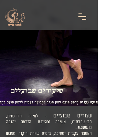
google-site-
verification=agHvnCBJa2T92P100cGxKspNS0YzEr7CCKK3L7xDlHA
שיעורים שבועיים
שעורים שבועיים
- למידה הדרגתית,
רב-שכבתית, עשירה ומגוונת. הזרמה והזנה
מתמשכות.
הטמעה עקבית ומתונה, ביסוס שגרת ריקוד, מפגש