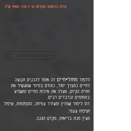
ימי שלישי 10:30-14:30 | 30 שיעורים | ספטמבר-יוני
עלות: 8,400₪ |
עלות בהרשמה מוקדמת עד ה 1/8: 7900 ש"ח
מיקום - סטודיו נעים, חיפה.
הגדה לשם הגדה, הקנייה והטמעת כלים, התנסות בתהליכי
יצירה קצרים וקלילים מתוך הכאן ועכשיו, ללא מגמתיות,
ללא כובד המשקל של תוצר ותוצאה, ועם הרבה כבוד
להשתנות עצמה, לחדש הנוצר בכל רגע.
לפרטים נוספים והרשמה
מחול•חיים
ללמוד
זה אומר להכניס תנועה
לחיים כמצרך יסוד, כגורם בסיסי שמעשיר את
חווית הקיום, מעלה את איכות החיים ומשפיע
בתחומים וברבדים רבים.
זהו לימוד שמזין ומעודד צמיחה, התפתחות, טיפול
וטיפוח עצמי.
מעין מנת בריאות, מקדם הגנה.