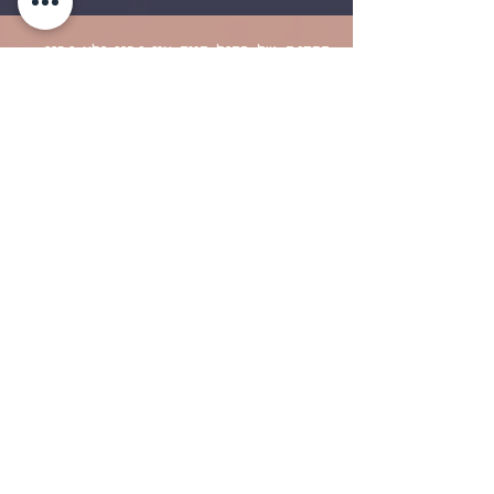
בסדנה של מחול•חיים אין נכון ולא נכון,
ואפשר להיות עצמך בלי לחשוש שישפטו
אותך.
אפשר אפילו להיות ללא תנועה, לצאת
החוצה להתבודד ולהרגיש טוב עם זה.
איכשהו זה מאוד תורם לקבלה שלך של
עצמך כפי שאת\ה.
אבל בסוף כל משתתף יוצא עם ראיה חדשה
של עצמו, עם גילויים והארות, והחשוב
ביותר הוא האישיות המרתקת והחד פעמית
של שלי עצמה, שחלק ממנה יישאר אתך
תמיד.
נטשה שחנס, צלמת אומנויות הבמה