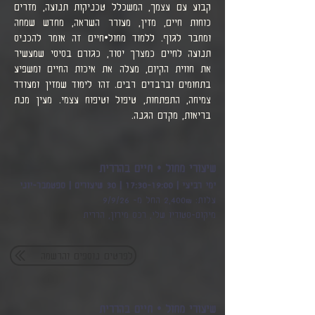
קבוע עם עצמך, המשכלל טכניקות תנועה, מזרים
כוחות חיים, מזין, מעורר השראה, מחדש שמחה
ומחבר לגוף. ללמוד מחול•חיים זה אומר להכניס
תנועה לחיים כמצרך יסוד, כגורם בסיסי שמעשיר
את חווית הקיום, מעלה את איכות החיים ומשפיע
בתחומים וברבדים רבים. זהו לימוד שמזין ומעודד
צמיחה, התפתחות, טיפול וטיפוח עצמי. מעין מנת
בריאות, מקדם הגנה
.
שיעורי מחול • חיים בהררית
ימי רביעי | 17:30-19:00 | 30 שיעורים | ספטמבר-יוני
עלות: 2,400₪ החל מ- 9/9/26
מיקום-סטודיו שלי, רכס מירון, הררית
לפרטים נוספים והרשמה
שיעורי מחול • חיים בהררית