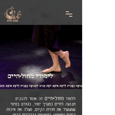
google-site-
verification=agHvnCBJa2T92P100cGxKspNS0YzEr7CCKK3L7xDlHA
לימודי מחול•חיים
מחול•חיים
ללמוד
זה אומר להכניס
תנועה לחיים כמצרך יסוד, כגורם בסיסי
שמעשיר את חווית הקיום, מעלה את איכות
החיים ומשפיע בתחומים וברבדים רבים.