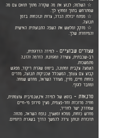
☆ השלמה; לנוע את מה שקורה מתוך תואם עם מה
שמתרחש בתוך ומחוץ לך.
☆ מפתח יכולת הכרה, ערות ונוכחות בזמן
תנועה.
☆ מזקק ומלטש את השפה התנועתית האישית
והמיוחדת שלך.
שעורים שבועיים
- למידה הדרגתית,
רב-שכבתית, עשירה ומגוונת. הזרמה והזנה
מתמשכות.
הטמעה עקבית ומתונה, ביסוס שגרת ריקוד, מפגש
קבוע עם עצמך, המשכלל טכניקות תנועה, מזרים
כוחות חיים, מזין, מעורר השראה, מחדש שמחה
ומחבר לגוף.
סדנאות -
בוסט של למידה אינטנסיבית עוצמתית,
חוויה מרוכזת וחד-פעמית, מעין סירופ מי-חיים
שמוזרק ישר לווריד,
מחדש כוחות, ממלא ומטעין, נופח השראה, מהווה
תזכורת ונותן צידה להמשך הדרך בשגרת היומיום.