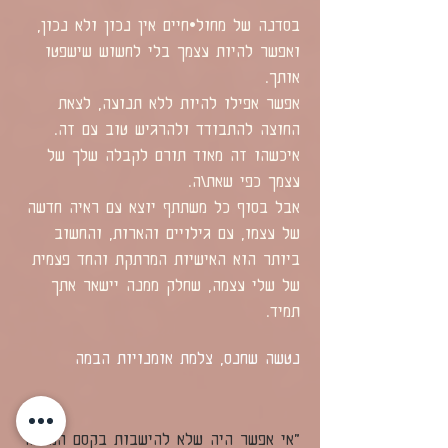
בסדנה של מחול•חיים אין נכון ולא נכון,
ואפשר להיות עצמך בלי לחשוש שישפטו
אותך.
אפשר אפילו להיות ללא תנועה, לצאת
החוצה להתבודד ולהרגיש טוב עם זה.
איכשהו זה מאוד תורם לקבלה שלך של
עצמך כפי שאת\ה.
אבל בסוף כל משתתף יוצא עם ראיה חדשה
של עצמו, עם גילויים והארות, והחשוב
ביותר הוא האישיות המרתקת והחד פעמית
של שלי עצמה, שחלק ממנה יישאר אתך
תמיד.
נטשה שחנס, צלמת אומנויות הבמה
"אי אפשר היה שלא להישבות בקסם המיוחד