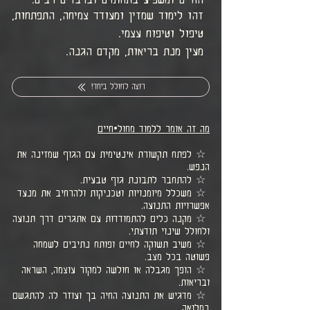
זהו לימוד שמזין ומעודד צמיחה, התפתחות,
טיפול וטיפוח עצמי.
מעין מנת בריאות, מקדם הגנה.
רוצה לחולל ביחד!
מה זה אומר ללמוד מחול•חיים
☆ לפתח תקשורת אינטימית עם הגוף שמזינה את
הנפש.
☆ להתחבר לתבונת גוף טבעית.
☆ משכלל מיומנויות וטכניקות ולהרחיב את מנעד
אפשרויות התנועה.
☆ מקנה כלים להתמודדות עם אתגרים דרך תנועה
ולחולל שינוי תודעתי.
☆ משיב תשוקה לחיים ופותח נתיבים לשמחה
פשוטה בכל מצב.
☆ הופך מגבלה או חולשה למקור עוצמה, השראה
ובריאות.
☆ מדגיש את התנועה החיה בך ועוזר לה להתגשם
במלואה.