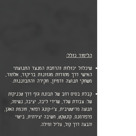
הלימוד כולל:
שיכלול יכולות והרחבת המנעד התנועתי
האישי דרך מתודות מגוונות בריקוד, אלתור,
משחקי תנועה ודמיון, חקירה והתבוננות.
קבלת בסיס רחב של תבונת גוף דרך טכניקות
של: עבודת שלד, שרירי ליבה, יציבה, נשימה,
תנועה מדיטטיבית, צ'י-קונג רפואי, חוכמת האגן,
פרפורמנס, קונטקט, חשיבה יצירתית, ביטוי
והבעה דרך קול, צליל ומילה.